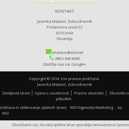
KONTAKT
Jasenka Matanić, Zobozdravnik
Prešernova cesta 53
6310 Izola
Slovenija
jmatanic@siol.net
386 5 640 4040
Obiščite nas na:
Google+
Copyright © 2014. Vse pravice pridržane.
Jasenka Matanič, Zobozdravnik
Zemljevid strani
Izjava o zasebnosti
Pravno obvestilo
Obvestilo o
piškotkih
Izdelava in oblikovanje spletnih strani:
WSI Digimedia Marketing
, by
WSI
Obveščamo vas, da naša spletna stran uporablja neinvazivne in časovn