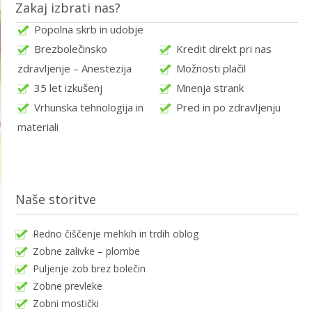
Zakaj izbrati nas?
Popolna skrb in udobje
Brezbolečinsko
Kredit direkt pri nas
zdravljenje – Anestezija
Možnosti plačil
35 let izkušenj
Mnenja strank
Vrhunska tehnologija in
Pred in po zdravljenju
materiali
Naše storitve
Redno čiščenje mehkih in trdih oblog
Zobne zalivke – plombe
Puljenje zob brez bolečin
Zobne prevleke
Zobni mostički