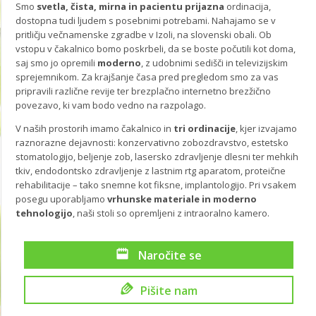
Smo
svetla, čista, mirna in pacientu prijazna
ordinacija,
dostopna tudi ljudem s posebnimi potrebami. Nahajamo se v
pritličju večnamenske zgradbe v Izoli, na slovenski obali. Ob
vstopu v čakalnico bomo poskrbeli, da se boste počutili kot doma,
saj smo jo opremili
moderno
, z udobnimi sedišči in televizijskim
sprejemnikom. Za krajšanje časa pred pregledom smo za vas
pripravili različne revije ter brezplačno internetno brezžično
povezavo, ki vam bodo vedno na razpolago.
V naših prostorih imamo čakalnico in
tri ordinacije
, kjer izvajamo
raznorazne dejavnosti: konzervativno zobozdravstvo, estetsko
stomatologijo, beljenje zob, lasersko zdravljenje dlesni ter mehkih
tkiv, endodontsko zdravljenje z lastnim rtg aparatom, proteične
rehabilitacije – tako snemne kot fiksne, implantologijo. Pri vsakem
posegu uporabljamo
vrhunske materiale in moderno
tehnologijo
, naši stoli so opremljeni z intraoralno kamero.
Naročite se
Pišite nam